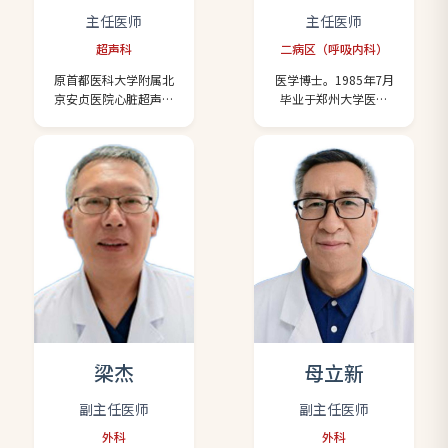
正、斜弱视等情况的精
主任医师，医学博士，
主任医师
主任医师
准诊治与防控，熟练角
现北京惠兰中西医结合
超声科
二病区（呼吸内科）
膜塑形镜验配，对倒
医院外聘超声专家。 出
睫、结膜炎、干眼症、
诊时间：请提前一周预
原首都医科大学附属北
医学博士。1985年7月
角膜炎、白内障、青光
约，预约电话：
京安贞医院心脏超声医
毕业于郑州大学医学
眼、视网膜脉络膜病变
64390989
学中心主任医师。曾担
院，后分配至河南淮滨
等常见眼病有丰富的临
任首都医科大学第六临
工作。1988年至1991年
床经验。 出诊时间：每
床医院教师。 专业技
北京大学医学部硕士学
周一，二，四，五，六
能：对冠心病、心肌
位研究生。1993年至
出诊地点：四层425眼
病、瓣膜病、肺栓塞、
1996年首都医科大学内
科诊室
大血管病、小儿先天性
科(呼吸)专业博士学位研
心脏病、经食管超声及
究生，导师是中国工程
负荷超声心动图（千余
院院士翁心植教授，
例）有丰富的诊断经
1996年8月毕业后分配
验。对胎儿心脏畸形有
到北京安贞医院呼吸与
深入研究，已积累万余
危重症医学科工作至
例超声诊断病例。 承担
今。多年来一直从事呼
课题：与心内科合作在
吸内科的临床、教学和
国内率先开展了《肥厚
科研工作，熟练掌握了
梁杰
母立新
型心肌病在室间隔心肌
呼吸系统疾病的诊断与
化学消融术中的应用研
治疗，救治了数万病
副主任医师
副主任医师
究》，获北京市科学技
人，带出了一批实习医
外科
外科
术三等奖；参与北京市
生和进修医生，先后在