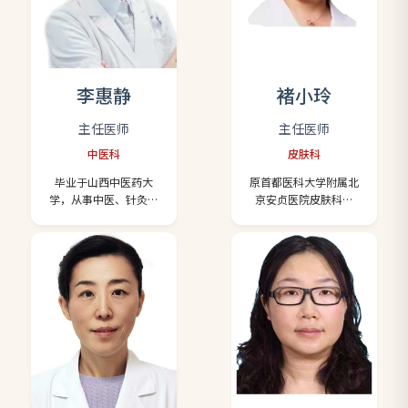
医师协会全科医师分会
病、慢性肾病、抑郁
常务理事、北京医学教
症、焦虑、不孕症、月
育协会理事、海峡两岸
经失调、慢性湿疹、肿
医药卫生交流协会全科
瘤术后的调理等。在省
医学专业委员会委员、
级、国家级杂志发表学
北京市朝阳区预防医学
术论文10余篇，曾获得
李惠静
褚小玲
会疼痛整合治疗专业委
省级科学进步二等奖。
员会委员。 从事神经内
出诊时间：每周一至周
主任医师
主任医师
科临床工作20余年，擅
五 出诊地点：一层116
中医科
皮肤科
长脑血管病（短暂性脑
诊室
缺血发作、脑梗死、脑
毕业于山西中医药大
原首都医科大学附属北
出血等）、头晕、头
学，从事中医、针灸、
京安贞医院皮肤科主
痛、焦虑、抑郁、失
内科临床、教学及科研
任，主任医师，硕士生
眠、痴呆等疾病的诊
工作20余年，在北京肿
导师，从事皮肤性病科
治，具有深厚的神经病
瘤医院内科、运城市中
临床、教学、科研及管
学理论基础和丰富的临
心医院心内科、神经内
理工作30余年。擅长多
床经验。 出诊时间：周
科进修2年，曾就职于山
种皮肤病的诊治，如面
一、周三下午 出诊地
西盈康一生总医院（三
部过敏性皮炎（日光皮
点：一层138诊室
级甲等），任中医科业
炎、化妆品皮炎等）、
务主任，发表了关于中
面部敏感性皮肤、痤疮
西医结合防治肿瘤论文
和粉刺、病毒疣、单纯
数篇，熟悉疑难危重病
疱疹、带状疱疹；手足
的管理及救治，有着丰
癣、甲癣、股癣、丹
富的临床实践经验，对
毒、疖肿、皮肤溃疡、