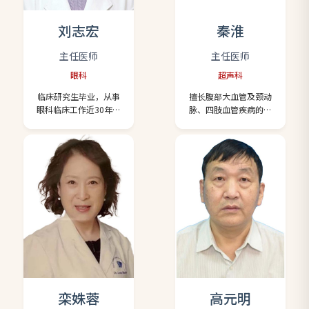
各种疑难杂症的诊治有
皮肤感染糜烂、老年干
独特的见解。 擅长治疗
燥肥厚皮炎、下肢淤积
刘志宏
秦淮
肺癌、乳腺癌、淋巴
性皮炎、泛发湿疹、浸
瘤、冠心病、高血压、
渍皮炎等。 为中国医师
主任医师
主任医师
糖尿病、血脂异常、脑
学会皮肤科分会委员、
眼科
超声科
梗死、面瘫、偏瘫、腰
中国中西医结合学会皮
痛、失眠、胃排空障碍
肤性病专业委员会委
临床研究生毕业，从事
擅长腹部大血管及颈动
(胃瘫)、呃逆等疾病的中
员、朝阳区性病防治指
眼科临床工作近30年，
脉、四肢血管疾病的诊
西医结合治疗。 出诊时
导委员会委员等。 出诊
原在青岛海慈医院（三
断，对心脏及大血管围
间：每周一至周五 出诊
时间：周一全天、周三
甲）眼科有多年的工作
手术期肾血流灌注及急
地点：一层132诊室
下午 出诊地点：一层
经验。为亚洲眼视光执
性肾损伤有较深入研究
135诊室
业管理协会认证AOMA近
并发表相关SCI论文，擅
视管理专业顾问、国际
长胃充盈超声检查技术
近视防控与角膜塑形学
及诊断. 参加国自然课题
会亚洲分会IAOA会员。
数项，中科协课题数
具备丰富眼科临床经
项，作为负责人主持课
验，曾经在首都儿研所
题两项，参与研究生、
附属的医院工作多年。
规培医生、本科生及进
在儿童及成人各种眼病
修医生的临床培养。为
及常见病的诊疗上具有
国际超声造影组织协会
丰富经验，擅长眼视光
会员，中国民族卫生协
学对儿童青少年近视、
会理事，北京整合医学
栾姝蓉
高元明
远视、散光等屈光不
会委员。 北京安贞医院