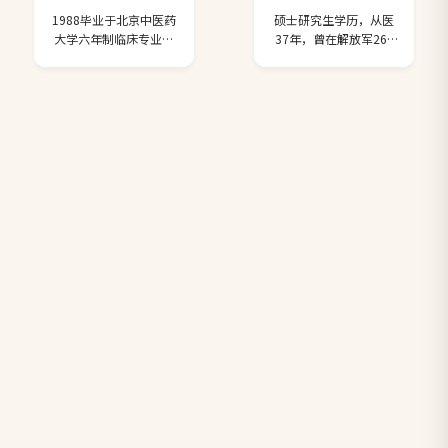
及国家95课题“肺栓塞
《中华内科杂志》、
1988毕业于北京中医药
硕士研究生学历，从医
与血流变血管内膜改变
《中华结核和呼吸》等
大学六年制临床专业，
37年，曾在解放军266
研究”；参与“肺动脉
发表论文近30篇，参与
北京中医药大学研究
医院、解放军总医院及
栓塞早期诊断干预策略
编写《协和呼吸病学》
生，在北大一院骨科进
首都国际机场医院从事
研究”课题，获北京市
等专(译)著9部。 每周
修脊柱、关节、骨肿
神经外科临床工作，对
科委奖。 发表论文及参
二、五下午在病区查房
瘤，后长期在清华大学
脑外伤及后遗症有丰富
编论著：国内主要核心
第一附属医院骨科（北
的诊治经验。后期在北
期刊发表论文30余篇；
京华信医院）工作，在
京大学第三医院从事综
参编《超声心动图学》
英籍专家Porter教授任
合外科临床工作，主要
第四版、《超声心动图
科主任期间，主要从事
开展颈椎病、腰腿疼及
疑难病例解析》、《超
创伤骨科工作，并负责
各类关节炎的诊治。对
声诊断基础与临床检查
创伤组的手术治疗，与
甲状腺和乳腺结节的鉴
规范》、《心内科临床
Porter教授协作开展了
别诊断有丰富的经验和
常见疑难问题及对
大量手术，包括复杂骨
鉴别诊断能力，尤其是
策》、《超声掌中
盆骨折手术的治疗，髋
对老年患者一身多病的
宝》、《心血管影像诊
关节，膝关节，踝关
综合用药和保健措施有
断必读》等。 出诊时
节，肩关节，肘关节，
较为丰富的经验。发表
间：请提前一周预约，
腕关节的复杂骨折的手
专业论文10余篇， 出诊
预约电话：64390989
术治疗，四肢手足骨折
地点：一层118诊室 出
的治疗，一般神经血管
诊时间：周一、二、
肌腱开放性损伤的治
四、五，早8:00-
疗，手术尽量选择微创
12:00；下午1:00-5:00
和小伤口（MIPPO技