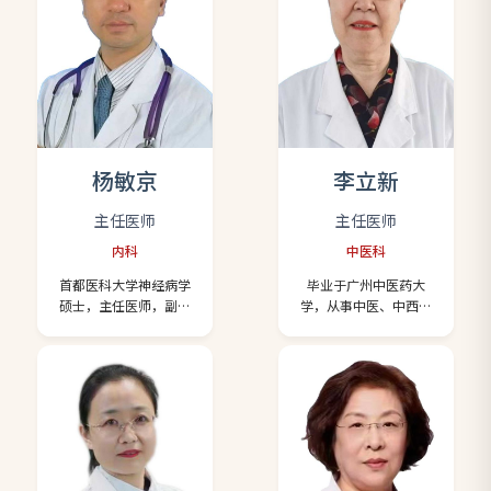
杨敏京
李立新
主任医师
主任医师
内科
中医科
首都医科大学神经病学
毕业于广州中医药大
硕士，主任医师，副教
学，从事中医、中西医
授。原长期在北京安贞
结合工作近50年，有丰
医院工作，现任北京惠
富的临床经验。曾在北
兰中西医结合医院副院
京东直门医院进修，从
长。历任中国心胸血管
师于董建华、焦树德、
麻醉学会脑与血管分会
吕仁和等著名国医大
常务理事、中国非公立
师，擅长中医治疗各种
医疗机构协会重症医学
疑难杂症，如慢性脾胃
专业委员会委员、北京
病、心脑血管病、糖尿