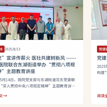
地
2025/8/13
党建
”宣讲传薪火 医社共建树新风 ------
党建
兰医院联合东湖街道举办“贯彻八项规
20
神”主题教育讲座
构建
心医
5年5月14日，我院党支部与东湖街道花东党委联
展了
“深入贯彻中央八项规定精神”主题教育讲
次，以党建促医疗。 
请东湖街道东阅书院“五老”红色宣讲团主
→
文
阅读
hospi
院领导班子成员、在职党员、入党积极分子及
来，
道花园东区办事处党委书记全权等20余人共聚