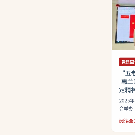
党建园
“五老
-惠
定精
202
合举办
座。邀
阅读全
讲，医
东湖街