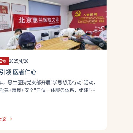
园地
2025/4/28
引领 医者仁心
25年，惠兰医院党支部开展"学思想见行动"活动，
"党建+惠民+安全"三位一体服务体系，组建"红
疗义诊队"，在医院大厅、华彩公寓等八个地方开
12场义诊、5次健康讲座，服务覆盖3000余人
![图片1.jpg](https://api.hlh-
→
全文
tal.com.cn/uploads/1_0b36cd2f42.jpg) 近年
惠兰医院坚持党建引领，助力医疗业务发展，目