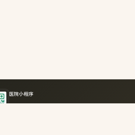
前医
通过理论共学、案例警示、互动研讨，深化作
疗、
建实践。 **银发先锋讲党史 三代同堂
学习
022年被朝
行医
会工委命名为十大党建品牌之一，2023年被北
道的广大
予终身学习项目。“五老”宣讲团核心成员80
(https
的董蔚建老师，以《八项规定何以改变中国》
hospi
课。这位党龄60年的老校长，以亲历者视角回
化医
八项规定从“铁规”到“新风”的十几年历
务骨
过“常委下省会”、“周本顺家族腐败”等鲜
设立
，诠释作风建设“小切口推动大变局”的深刻
者排
很好，被
湖街道花东办事处党工委书记全权同志结合社
医院小程序
(https
经验，提出“社区医院共建”的创新建议。惠
hospi
副院长孙瑞芝聚焦“医保改革与医院发展”与
在线快速挂号预约
片4.jp
表展开探讨。现场研讨“廉洁教育资源共享”
查询医生出诊信息
hospi
制，并约定下半年再开展一次“庆祝抗日战争
轻松管理就诊记录
安全
的主题讲座。 **党建引领聚合力 作风建