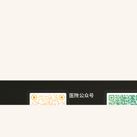
一堂，
风建设与医社共
话清廉** 东阅书院是东湖街道党建品牌，2
阳区社
京市授
岁高龄
为题授
顾中央
程，通
活事例
内涵。 **医社联动破难题 共绘清风同心圆** 在交流环
节，东
医院公众号
区监督
兰医院
获取更多就医指南
街道代
了解最新医疗资讯
共建机
查询相关医保政策
胜利80周年”