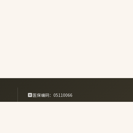
院党支部有在职和流动党员30余人，分布在医
护理、后勤各个部门，他们牢记入党誓词，认真
党章和习近平新时代中国特色社会主义思想，践
者仁心仁术，大力开展社区义诊活动，为东湖街
居民贡献着“惠兰力量”。 ![图片2.jpg]
://api.hlh-
tal.com.cn/uploads/2_d878c800c4.jpg) 在强
德医风建设方面，党支部实施"双培工程"，将业
干培养为党员，也注重对党员的临床技术培训，
"党员先锋岗"，发挥党员的模范先锋作用，为患
忧解难，新党员刘刚医生因针灸技艺高超，疗效
社区居民广为称赞。 ![图片3.jpg]
医保编码：05110066
://api.hlh-
tal.com.cn/uploads/3_c7e29e2265.jpg) ![图
北京市朝阳区望京北路18号
g](https://api.hlh-
tal.com.cn/uploads/4_4b7266c354.jpg) 面对
010-64390833
生产新要求，党支部在医院成立"安委会"领导小